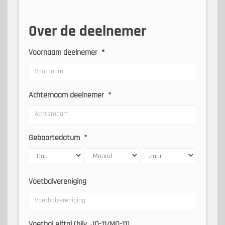
Over de deelnemer
Voornaam deelnemer
*
Achternaam deelnemer
*
Geboortedatum
*
Voetbalvereniging
Voetbal elftal (bijv. JO-11/MO-11)