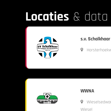
Locaties
& data
s.v. Schalkhaar
Horsterhoekw
WWNA
Wieselsedwa
Wiesel