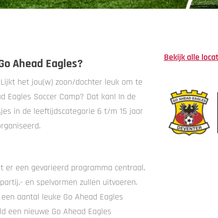
Bekijk alle loca
j Go Ahead Eagles?
Lijkt het jou(w) zoon/dochter leuk om te
ead Eagles Soccer Camp? Dat kan! In de
s in de leeftijdscategorie 6 t/m 15 jaar
rganiseerd.
t er een gevarieerd programma centraal,
partij,- en spelvormen zullen uitvoeren.
 een aantal leuke Go Ahead Eagles
eld een nieuwe Go Ahead Eagles