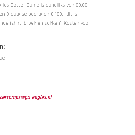
gles Soccer Camp is dagelijks van 09.00
en 3-daagse bedragen € 189,- dit is
ue (shirt, broek en sokken). Kosten voor
n:
ue
cercamps@ga-eagles.nl